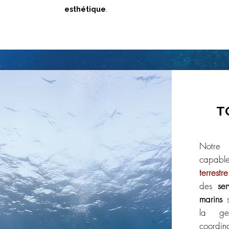
esthétique
.
T
Notre 
capable
terrestre
des
ser
marins
s
la ges
coordin