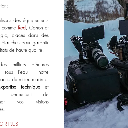
tions.
ilisons des équipements
s comme
Red
, Canon et
agic, placés dans des
s étanches pour garantir
ltats de haute qualité.
es milliers d'heures
s sous l'eau - notre
sance du milieu marin et
expertise technique
et
ive permettent de
étiser vos visions
es.
OIR PLUS