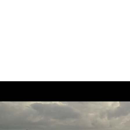
K
ACCUEIL
POR