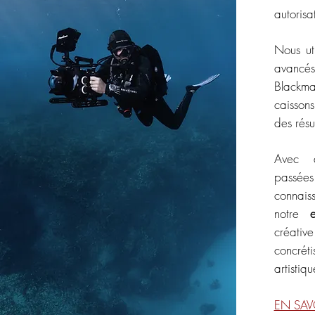
autorisa
Nous ut
avancé
Blackm
caisson
des résu
Avec d
passée
connais
notre
créat
concr
artistiqu
EN SAV